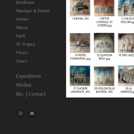
Bordeaux
Musique & Danse
Venise
Maroc
Paris
St Tropez
Fleurs
Vases
Expositions
Médias
Bio │Contact