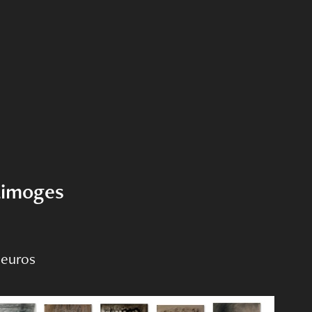
 Limoges
0 euros